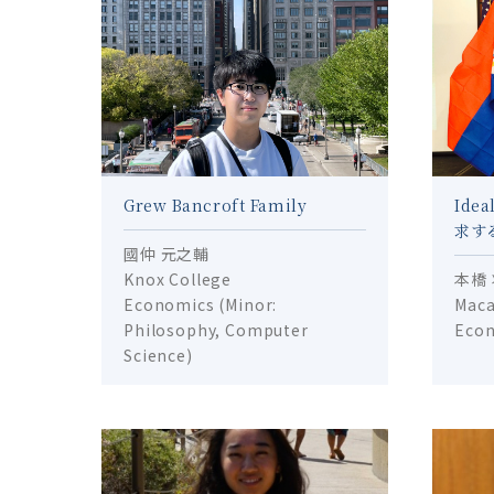
Grew Bancroft Family
Ide
求す
國仲 元之輔
Knox College
本橋
Economics (Minor:
Maca
Philosophy, Computer
Eco
Science)