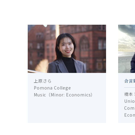
上原さら
合言葉
Pomona College
橋本
Music（Minor: Economics）
Unio
Comp
Eco