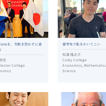
alismを、失敗を恐れずに追
留学先で恥をかいてこい
る
松浦 隆之介
 将志
Colby College
lester College
Economics, Mathematic
nomics
Science