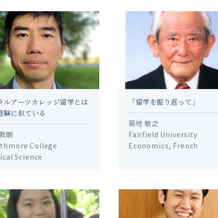
ラルアーツカレッジ留学とは
「留学を振り返って」
経験に似ている
菊地 敏之
 敦朗
Fairfield University
thmore College
Economics, French
tical Science