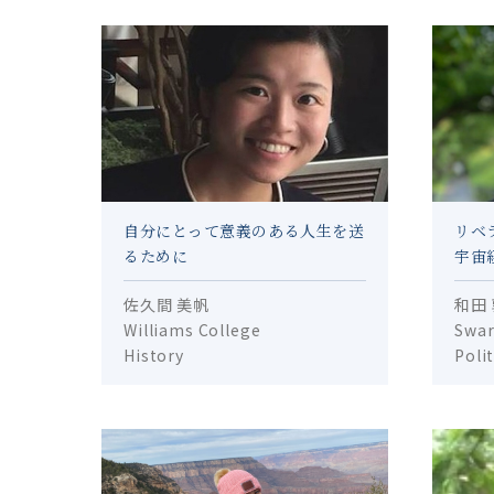
自分にとって意義のある人生を送
リベ
るために
宇宙
佐久間 美帆
和田
Williams College
Swar
History
Poli