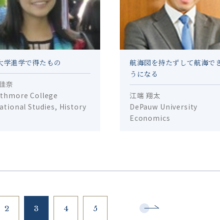
大学進学で得たもの
航海図を持たずして航海で
うになる
 佳奈
thmore College
江端 翔太
ational Studies, History
DePauw University
Economics
2
3
4
5