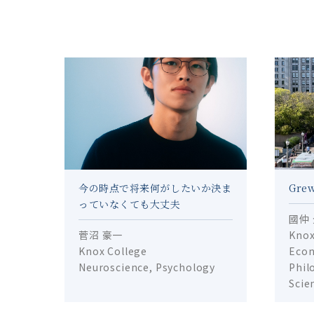
今の時点で将来何がしたいか決ま
Grew
っていなくても大丈夫
國仲
菅沼 豪一
Knox
Knox College
Econ
Neuroscience, Psychology
Phil
Scie