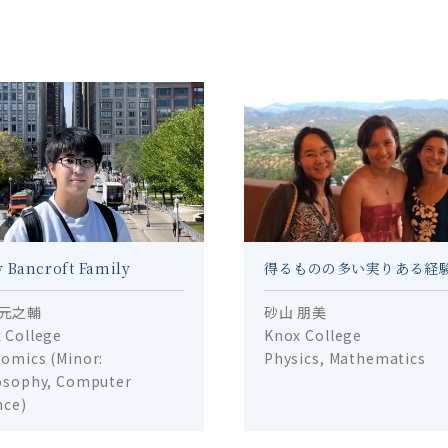
 Bancroft Family
得るものの多い実りある経
 元之輔
砂山 朋美
 College
Knox College
omics (Minor:
Physics, Mathematics
osophy, Computer
nce)