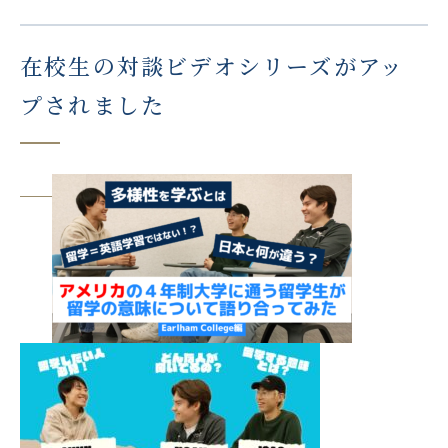
寄付のお願い
在校生の対談ビデオシリーズがアッ
お知らせ
プされました
基金基本情報
2026年度基金奨学生募集
English
について