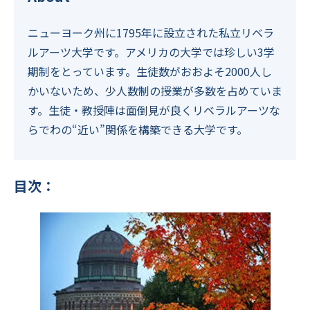
寄付のお願い
ニューヨーク州に1795年に設立された私立リベラ
ルアーツ大学です。アメリカの大学では珍しい3学
お知らせ
期制をとっています。生徒数がおおよそ2000人し
かいないため、少人数制の授業が多数を占めていま
基金基本情報
す。生徒・教授陣は面倒見が良くリベラルアーツな
らでわの“近い”関係を構築できる大学です。
2026年度基金奨学生募集
English
について
目次：