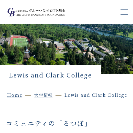
基金の目指すもの
基金生支援
基金生の声
Lewis and Clark College
ブログ
Home
大学情報
Lewis and Clark College
大学情報
受験生の皆さんへ
コミュニティの「るつぼ」