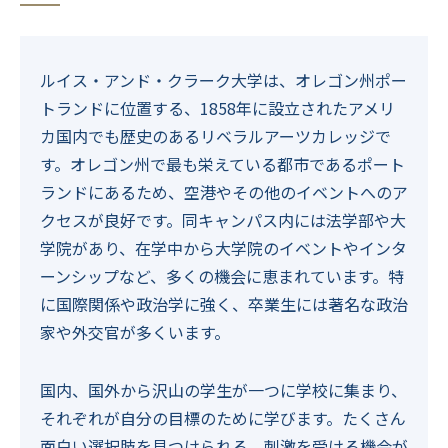
寄付のお願い
お知らせ
ルイス・アンド・クラーク大学は、オレゴン州ポー
トランドに位置する、1858年に設立されたアメリ
基金基本情報
カ国内でも歴史のあるリベラルアーツカレッジで
す。オレゴン州で最も栄えている都市であるポート
ランドにあるため、空港やその他のイベントへのア
クセスが良好です。同キャンパス内には法学部や大
2026年度基金奨学生募集
English
学院があり、在学中から大学院のイベントやインタ
について
ーンシップなど、多くの機会に恵まれています。特
に国際関係や政治学に強く、卒業生には著名な政治
家や外交官が多くいます。
国内、国外から沢山の学生が一つに学校に集まり、
それぞれが自分の目標のために学びます。
たくさん
面白い選択肢を見つけられる、
刺激を受ける機会が